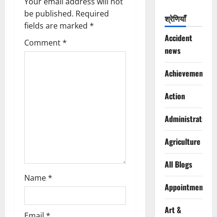
Your email address will not
g
be published.
Required
श्रेणियाँ
fields are marked
*
a
Accident
Comment
*
news
t
Achievements
i
o
Action
n
Administration
Agriculture
All Blogs
Name
*
Appointments
Art &
Email
*