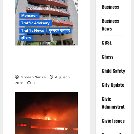
Business
Monsoon
Business
Traffic Advisory
News
Traffic News
गुरुग्राम समाचार
हरियाणा
CBSE
Alret!!! घाटा पावरहाउस रोड
Chess
बंद, पुलिस ने जारी की ट्रैफिक
एडवाइजरी
Child Safety
Pardeep Narula
August 6,
2026
0
City Update
Civic
Administration
Civic Issues