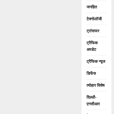
जनहित
टेक्नोलॉजी
ट्रांसफर
ट्रैफिक
अपडेट
ट्रैफिक न्यूज
डिफेंस
त्योहार विशेष
दिल्ली-
एनसीआर