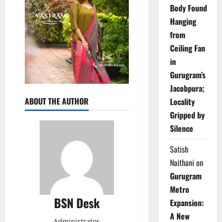
Body Found
Hanging
from
Ceiling Fan
in
Gurugram’s
Jacobpura;
ABOUT THE AUTHOR
Locality
Gripped by
Silence
Satish
Naithani
on
Gurugram
Metro
BSN Desk
Expansion:
A New
Administrator