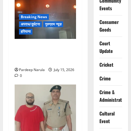
Community
Events
Breaking News
Consumer
अपराध/दुर्घटना
गुरुग्राम न्यूज़
Goods
हरियाणा
Court
मानेसर की लाइफ लॉन्ग इंडस्ट्री
Update
में भीषण आग, 29 दमकल गाड़ियों
ने पाया काबू
Cricket
Pardeep Narula
July 15, 2026
0
Crime
Crime &
Administration
Cultural
Event