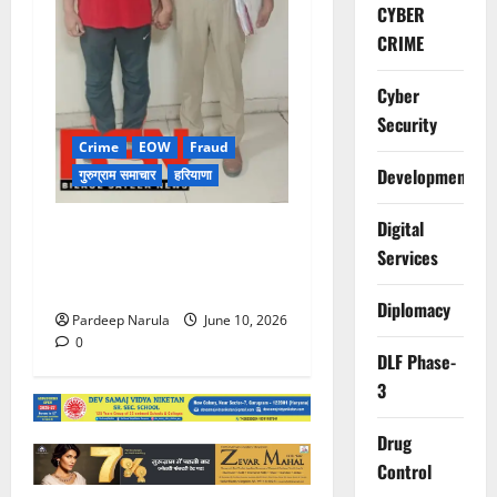
CYBER
CRIME
Cyber
Security
Crime
EOW
Fraud
Development
गुरुग्राम समाचार
हरियाणा
Digital
फ्लैट दिलाने के नाम पर करोड़ों की
Services
ठगी, आरोपी दिल्ली एयरपोर्ट से
गिरफ्तार
Diplomacy
Pardeep Narula
June 10, 2026
0
DLF Phase-
3
Drug
Control