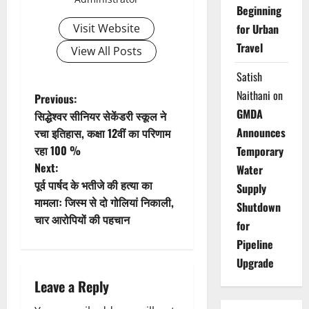
Beginning
Visit Website
for Urban
Travel
View All Posts
Satish
Naithani
on
P
Previous:
GMDA
सिद्धेश्वर सीनियर सेकेंडरी स्कूल ने
o
Announces
रचा इतिहास, कक्षा 12वीं का परिणाम
रहा 100 %
Temporary
s
Next:
Water
t
पूर्व पार्षद के भतीजे की हत्या का
Supply
मामलाः जिस्म से दो गोलियां निकाली,
Shutdown
n
चार आरोपियों की पहचान
for
a
Pipeline
Upgrade
v
Leave a Reply
i