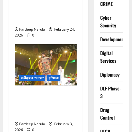
CRIME
फरीदाबाद में नशा तस्करी के
खिलाफ बड़ा सर्च ऑपरेशन, स्लम
Cyber
क्षेत्रों में क्राइम ब्रांच की दबिश
Security
Pardeep Narula
February 24,
2026
0
Development
Digital
Services
Diplomacy
फरीदाबाद समाचार
हरियाणा
DLF Phase-
Video: राधे-राधे के जयकारों से
3
गूंजा मेला परिसर, सुप्रसिद्ध गायक
हेमंत बृजवासी की आवाज में सजी
Drug
भक्ति की संध्या
Control
Pardeep Narula
February 3,
2026
0
DTCP