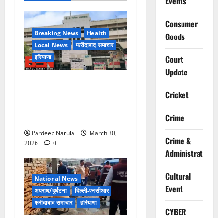
Events
Consumer
Breaking News
Health
Goods
Local News
फरीदाबाद समाचार
हरियाणा
Court
Update
लिफ्ट बंद होने के आरोप के बीच
मरीज की मौत, परिजनों ने
Cricket
अस्पताल पर लापरवाही का आरोप
Crime
लगाया
Pardeep Narula
March 30,
Crime &
2026
0
Administration
Cultural
National News
Event
अपराध/दुर्घटना
दिल्ली-एनसीआर
फरीदाबाद समाचार
हरियाणा
CYBER