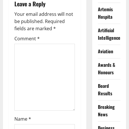
v
Leave a Reply
i
Artemis
Your email address will not
Hospita
g
be published.
Required
fields are marked
*
Artificial
a
Intelligence
Comment
*
t
Aviation
i
Awards &
o
Honours
n
Board
Results
Breaking
News
Name
*
Business