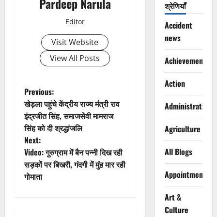
Pardeep Narula
श्रेणियाँ
Editor
Accident
news
Visit Website
View All Posts
Achievements
Action
P
Previous:
खेड़ला पहुंचे केंद्रीय राज्य मंत्री राव
Administration
o
इंद्रजीत सिंह, समाजसेवी मामराज
सिंह को दी श्रद्धांजलि
Agriculture
s
Next:
t
All Blogs
Video: गुरुग्राम में बैन पन्नी दिख रही
सड़कों पर बिखरी, गंदगी में मुंह मार रही
n
Appointments
गोमाता
a
Art &
Culture