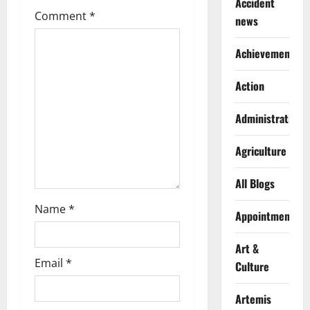
Accident
Comment
*
a
news
t
Achievements
i
Action
o
Administration
n
Agriculture
All Blogs
Name
*
Appointments
Art &
Email
*
Culture
Artemis