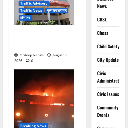
Traffic Advisory
News
Traffic News
गुरुग्राम समाचार
हरियाणा
CBSE
Alret!!! घाटा पावरहाउस रोड
Chess
बंद, पुलिस ने जारी की ट्रैफिक
Child Safety
एडवाइजरी
Pardeep Narula
August 6,
City Update
2026
0
Civic
Administration
Civic Issues
Community
Events
Breaking News