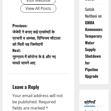
Visit Website
View All Posts
Satish
Naithani
on
GMDA
P
Previous:
Announces
जेजेपी ने बनाए कई प्रकोष्ठों के
o
Temporary
प्रभारी व अध्यक्ष, दिग्विजय चौटाला
Water
को मिली यह जिम्मेदारी
s
Supply
Next:
t
Shutdown
गुरुग्राम में कोरोना के 6 और नए
मामले सामने आए
for
n
Pipeline
Upgrade
a
Leave a Reply
v
Your email address will not
i
be published.
Required
श्रेणियाँ
g
fields are marked
*