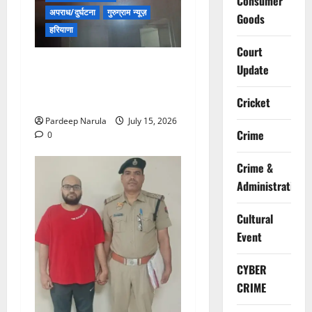
Consumer
अपराध/दुर्घटना
गुरुग्राम न्यूज़
Goods
हरियाणा
Court
मानेसर की लाइफ लॉन्ग इंडस्ट्री
Update
में भीषण आग, 29 दमकल गाड़ियों
ने पाया काबू
Cricket
Pardeep Narula
July 15, 2026
Crime
0
Crime &
Administration
Cultural
Event
CYBER
CRIME