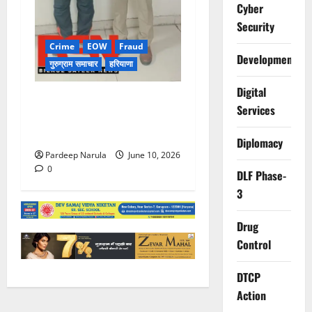
Cyber
Security
Crime
EOW
Fraud
Development
गुरुग्राम समाचार
हरियाणा
Digital
फ्लैट दिलाने के नाम पर करोड़ों की
Services
ठगी, आरोपी दिल्ली एयरपोर्ट से
गिरफ्तार
Diplomacy
Pardeep Narula
June 10, 2026
0
DLF Phase-
3
Drug
Control
DTCP
Action