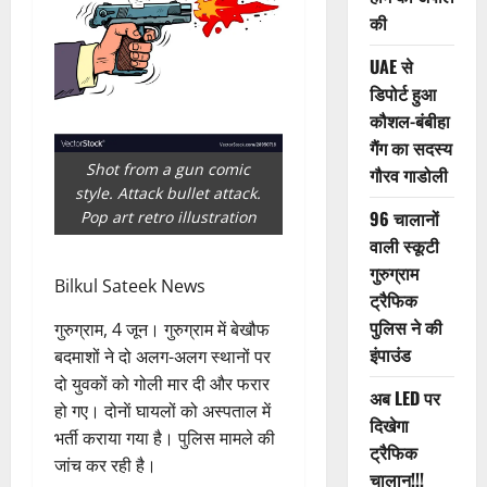
की
UAE से
डिपोर्ट हुआ
कौशल-बंबीहा
गैंग का सदस्य
Shot from a gun comic
गौरव गाडोली
style. Attack bullet attack.
96 चालानों
Pop art retro illustration
वाली स्कूटी
गुरुग्राम
Bilkul Sateek News
ट्रैफिक
पुलिस ने की
गुरुग्राम, 4 जून। गुरुग्राम में बेखौफ
इंपाउंड
बदमाशों ने दो अलग-अलग स्थानों पर
दो युवकों को गोली मार दी और फरार
अब LED पर
हो गए। दोनाें घायलों को अस्पताल में
दिखेगा
भर्ती कराया गया है। पुलिस मामले की
ट्रैफिक
जांच कर रही है।
चालान!!!