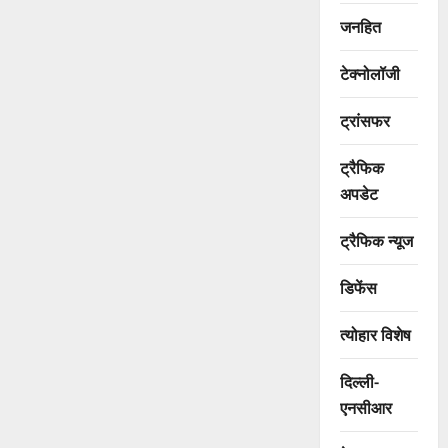
जनहित
टेक्नोलॉजी
ट्रांसफर
ट्रैफिक
अपडेट
ट्रैफिक न्यूज
डिफेंस
त्योहार विशेष
दिल्ली-
एनसीआर