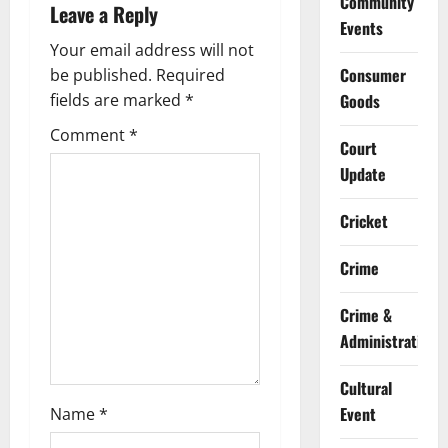
Community
Leave a Reply
v
Events
Your email address will not
i
Consumer
be published.
Required
g
fields are marked
*
Goods
Comment
*
a
Court
Update
t
Cricket
i
o
Crime
n
Crime &
Administration
Cultural
Event
Name
*