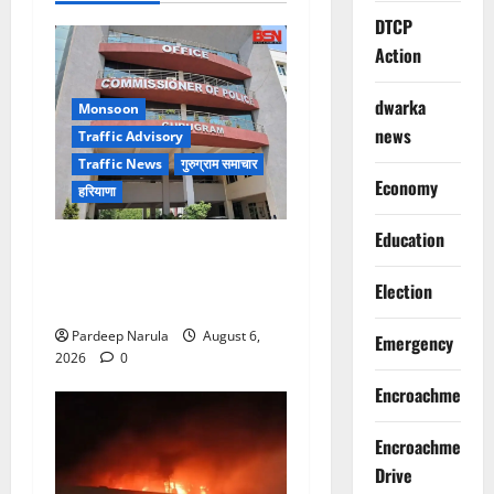
DTCP
Action
dwarka
Monsoon
news
Traffic Advisory
Traffic News
गुरुग्राम समाचार
Economy
हरियाणा
Education
Alret!!! घाटा पावरहाउस रोड
बंद, पुलिस ने जारी की ट्रैफिक
Election
एडवाइजरी
Pardeep Narula
August 6,
Emergency
2026
0
Encroachment
Encroachment
Drive