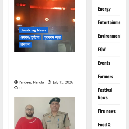
Energy
Entertainment
Breaking News
Environment
अपराध/दुर्घटना
गुरुग्राम न्यूज़
हरियाणा
EOW
मानेसर की लाइफ लॉन्ग इंडस्ट्री
Events
में भीषण आग, 29 दमकल गाड़ियों
ने पाया काबू
Farmers
Pardeep Narula
July 15, 2026
0
Festival
News
Fire news
Food &