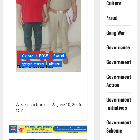
Culture
Fraud
Gang War
Governance
Crime
EOW
Fraud
Government
गुरुग्राम समाचार
हरियाणा
Government
फ्लैट दिलाने के नाम पर करोड़ों की
Action
ठगी, आरोपी दिल्ली एयरपोर्ट से
गिरफ्तार
Government
Pardeep Narula
June 10, 2026
Initiatives
0
Government
Scheme