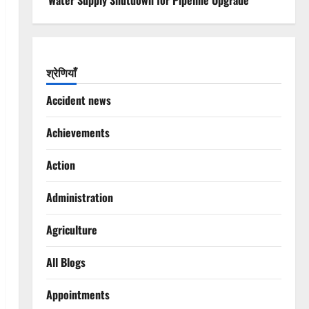
Water Supply Shutdown for Pipeline Upgrade
श्रेणियाँ
Accident news
Achievements
Action
Administration
Agriculture
All Blogs
Appointments