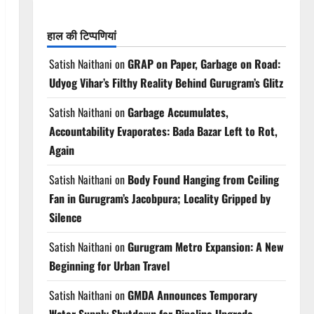
हाल की टिप्पणियां
Satish Naithani
on
GRAP on Paper, Garbage on Road:
Udyog Vihar’s Filthy Reality Behind Gurugram’s Glitz
Satish Naithani
on
Garbage Accumulates,
Accountability Evaporates: Bada Bazar Left to Rot,
Again
Satish Naithani
on
Body Found Hanging from Ceiling
Fan in Gurugram’s Jacobpura; Locality Gripped by
Silence
Satish Naithani
on
Gurugram Metro Expansion: A New
Beginning for Urban Travel
Satish Naithani
on
GMDA Announces Temporary