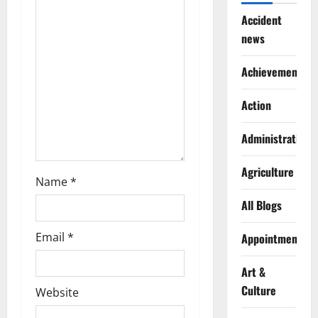
t
Accident
news
i
Achievements
o
Action
n
Administration
Agriculture
Name
*
All Blogs
Email
*
Appointments
Art &
Culture
Website