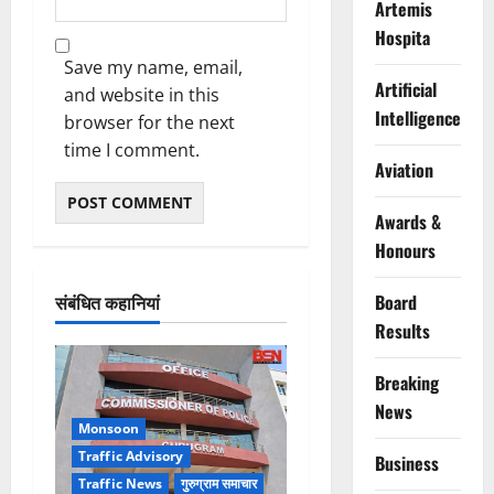
Artemis
Hospita
Save my name, email,
Artificial
and website in this
Intelligence
browser for the next
time I comment.
Aviation
Awards &
Honours
Board
संबंधित कहानियां
Results
Breaking
News
Monsoon
Traffic Advisory
Business
Traffic News
गुरुग्राम समाचार