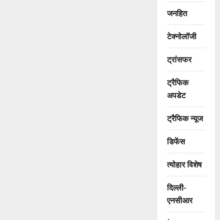
जनहित
टेक्नोलॉजी
ट्रांसफर
ट्रैफिक
अपडेट
ट्रैफिक न्यूज
डिफेंस
त्योहार विशेष
दिल्ली-
एनसीआर