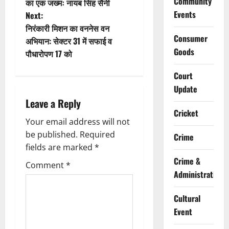
o
Community
का एक जख्मः नायब सिंह सैनी
Events
Next:
s
निरंकारी मिशन का वननेस वन
Consumer
t
अभियान: सेक्टर 31 में सफाई व
Goods
पौधारोपण 17 को
n
Court
a
Update
Leave a Reply
v
Cricket
Your email address will not
i
be published.
Required
Crime
g
fields are marked
*
Crime &
Comment
*
a
Administration
t
Cultural
i
Event