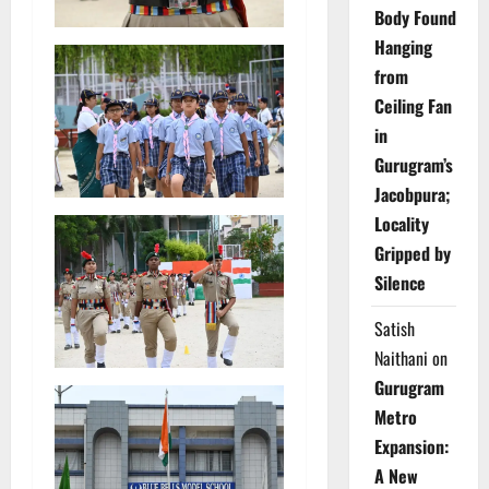
Body Found
Hanging
from
Ceiling Fan
in
Gurugram’s
Jacobpura;
Locality
Gripped by
Silence
Satish
Naithani
on
Gurugram
Metro
Expansion:
A New