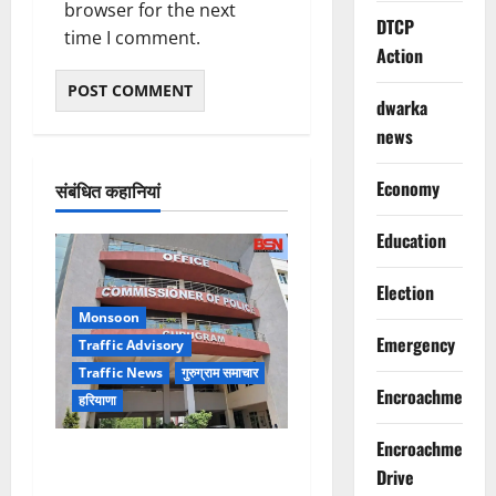
browser for the next
DTCP
time I comment.
Action
dwarka
news
Economy
संबंधित कहानियां
Education
Election
Monsoon
Emergency
Traffic Advisory
Traffic News
गुरुग्राम समाचार
Encroachment
हरियाणा
Encroachment
Alret!!! घाटा पावरहाउस रोड
Drive
बंद, पुलिस ने जारी की ट्रैफिक