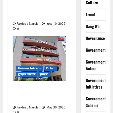
Culture
फ्लैट दिलाने के नाम पर करोड़ों की
ठगी, आरोपी दिल्ली एयरपोर्ट से
Fraud
गिरफ्तार
Pardeep Narula
June 10, 2026
Gang War
0
Governance
Government
Government
Action
Human Interest
Police
गुरुग्राम समाचार
हरियाणा
Government
Initiatives
गुरुग्राम पुलिस ने 10 साल की
बच्ची को परिवार से मिलाया,
Government
परिजनों ने कहा Thanks!!!
Scheme
Pardeep Narula
May 30, 2026
0