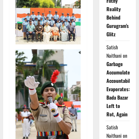
Filthy
Reality
Behind
Gurugram’s
Glitz
Satish
Naithani
on
Garbage
Accumulates,
Accountability
Evaporates:
Bada Bazar
Left to
Rot, Again
Satish
Naithani
on