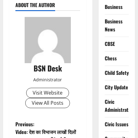
ABOUT THE AUTHOR
Business
Business
News
CBSE
Chess
BSN Desk
Child Safety
Administrator
City Update
Visit Website
Civic
View All Posts
Administration
P
Previous:
Civic Issues
Video: देश का विभाजन लाखों दिलों