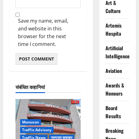
Art &
Culture
Save my name, email,
Artemis
and website in this
Hospita
browser for the next
time I comment.
Artificial
Intelligence
Aviation
Awards &
संबंधित कहानियां
Honours
Board
Results
Monsoon
Breaking
Traffic Advisory
Traffic News
गुरुग्राम समाचार
News