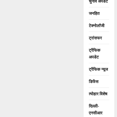
चुनाव अपडेट
जनहित
टेक्नोलॉजी
ट्रांसफर
ट्रैफिक
अपडेट
ट्रैफिक न्यूज
डिफेंस
त्योहार विशेष
दिल्ली-
एनसीआर