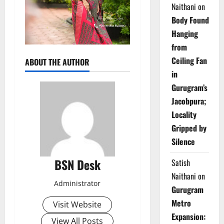
Naithani
on
Body Found
Hanging
from
Ceiling Fan
ABOUT THE AUTHOR
in
Gurugram’s
Jacobpura;
Locality
Gripped by
Silence
BSN Desk
Satish
Naithani
on
Administrator
Gurugram
Metro
Visit Website
Expansion:
View All Posts