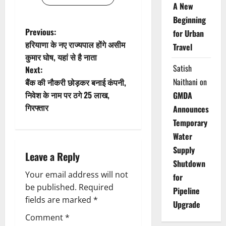
A New
Beginning
P
Previous:
for Urban
हरियाणा के नए राज्यपाल होंगे असीम
Travel
o
कुमार घोष, यहां से है नाता
Satish
Next:
s
Naithani
on
बैंक की नौकरी छोड़कर बनाई कंपनी,
t
निवेश के नाम पर ठगे 25 लाख,
GMDA
गिरफ्तार
Announces
n
Temporary
a
Water
Supply
Leave a Reply
v
Shutdown
Your email address will not
for
i
be published.
Required
Pipeline
g
fields are marked
*
Upgrade
Comment
*