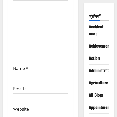
a
t
श्रेणियाँ
i
Accident
o
news
n
Achievements
Action
Name
*
Administration
Agriculture
Email
*
All Blogs
Appointments
Website