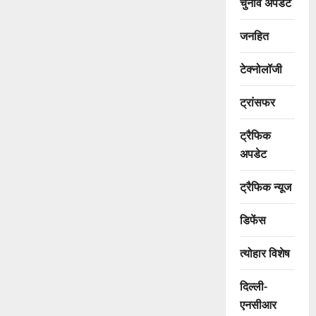
चुनाव अपडेट
जनहित
टेक्नोलॉजी
ट्रांसफर
ट्रैफिक
अपडेट
ट्रैफिक न्यूज
डिफेंस
त्योहार विशेष
दिल्ली-
एनसीआर