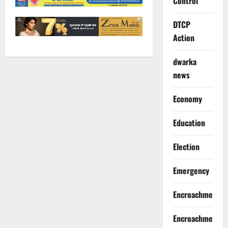
Control
DTCP
Action
dwarka
news
Economy
Education
Election
Emergency
Encroachment
Encroachment