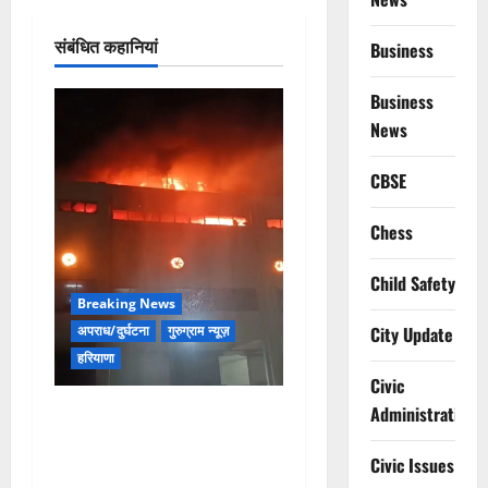
संबंधित कहानियां
Business
Business
News
CBSE
Chess
Child Safety
Breaking News
अपराध/दुर्घटना
गुरुग्राम न्यूज़
City Update
हरियाणा
Civic
मानेसर की लाइफ लॉन्ग इंडस्ट्री
Administration
में भीषण आग, 29 दमकल गाड़ियों
Civic Issues
ने पाया काबू