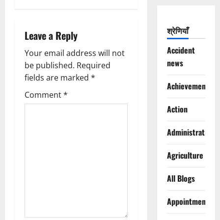
a
v
श्रेणियाँ
Leave a Reply
i
Accident
Your email address will not
news
g
be published.
Required
fields are marked
*
a
Achievements
Comment
*
t
Action
i
Administration
o
Agriculture
n
All Blogs
Appointments