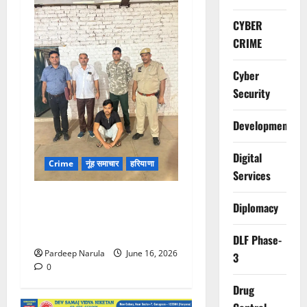
CYBER
CRIME
Cyber
Security
Development
Digital
Crime
नूंह समाचार
हरियाणा
Services
नूंह पुलिस की बड़ी कार्रवाई, ₹5
Diplomacy
हजार का इनामी बदमाश और
बाइक चोर गिरफ्तार
DLF Phase-
Pardeep Narula
June 16, 2026
3
0
Drug