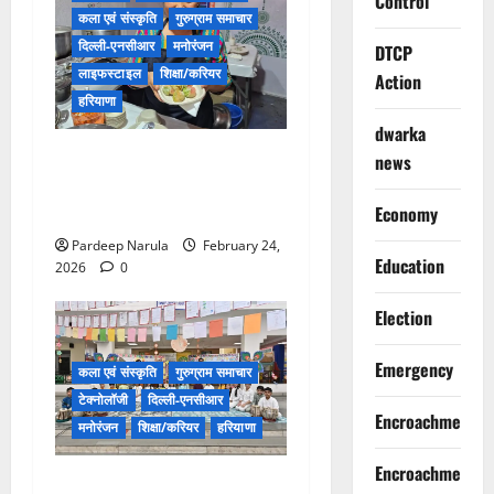
Control
कला एवं संस्कृति
गुरुग्राम समाचार
दिल्ली-एनसीआर
मनोरंजन
DTCP
लाइफस्टाइल
शिक्षा/करियर
Action
हरियाणा
dwarka
Gurugram के सेक्टर 29 में सजा
news
स्वादों का कारवां, सरस फूड कोर्ट
में उमड़ रही भीड़
Economy
Pardeep Narula
February 24,
Education
2026
0
Election
Emergency
कला एवं संस्कृति
गुरुग्राम समाचार
टेक्नोलॉजी
दिल्ली-एनसीआर
Encroachment
मनोरंजन
शिक्षा/करियर
हरियाणा
Encroachment
BD Blue Bells Public School