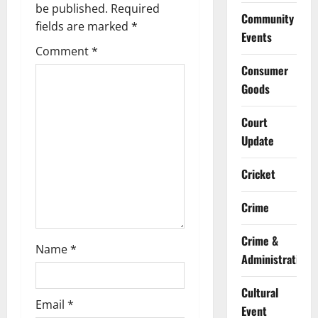
g
be published.
Required
Community
fields are marked
*
Events
a
Comment
*
t
Consumer
Goods
i
Court
o
Update
n
Cricket
Crime
Crime &
Name
*
Administration
Cultural
Email
*
Event