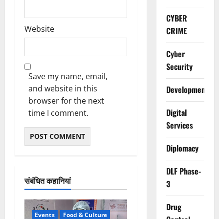
CYBER
Website
CRIME
Cyber
Security
Save my name, email,
and website in this
Development
browser for the next
Digital
time I comment.
Services
Diplomacy
DLF Phase-
संबंधित कहानियां
3
Drug
Events
Food & Culture