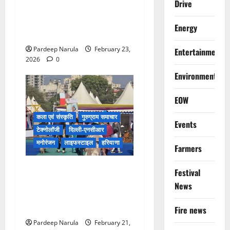
Drive
Gurugram, Annual Carnival!!
Students showed Talent &
Energy
Confidence!
Pardeep Narula
February 23,
Entertainment
2026
0
Environment
EOW
कला एवं संस्कृति
गुरुग्राम समाचार
Events
टेक्नोलॉजी
दिल्ली-एनसीआर
मनोरंजन
लाइफस्टाइल
हरियाणा
Farmers
ग्रामीण विकास मंत्रालय, भारत
Festival
सरकार के सरस मेला में उमड़ा
News
जनसैलाब, जैस्मिन कौर की
प्रस्तुति ने मोहा मन
Fire news
Pardeep Narula
February 21,