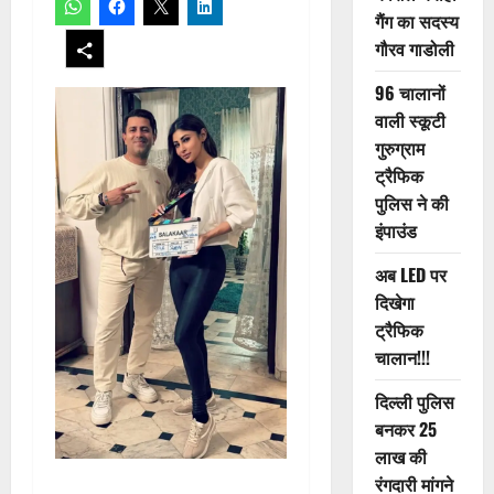
गैंग का सदस्य
गौरव गाडोली
96 चालानों
वाली स्कूटी
गुरुग्राम
ट्रैफिक
पुलिस ने की
इंपाउंड
अब LED पर
दिखेगा
ट्रैफिक
चालान!!!
दिल्ली पुलिस
बनकर 25
लाख की
रंगदारी मांगने