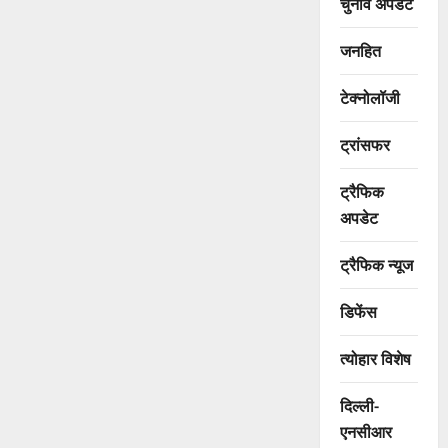
चुनाव अपडेट
जनहित
टेक्नोलॉजी
ट्रांसफर
ट्रैफिक
अपडेट
ट्रैफिक न्यूज
डिफेंस
त्योहार विशेष
दिल्ली-
एनसीआर