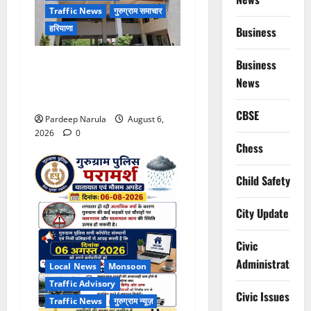
Traffic News
गुरुग्राम समाचार
हरियाणा
Business
Alret!!! घाटा पावरहाउस रोड
Business
बंद, पुलिस ने जारी की ट्रैफिक
News
एडवाइजरी
CBSE
Pardeep Narula
August 6,
2026
0
Chess
Child Safety
City Update
Civic
Administration
Local News
Monsoon
Traffic Advisory
Civic Issues
Traffic News
गुरुग्राम न्यूज़