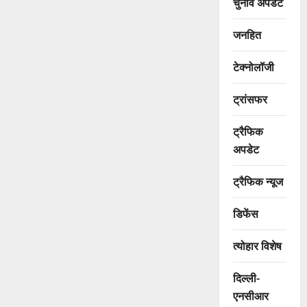
चुनाव अपडेट
जनहित
टेक्नोलॉजी
ट्रांसफर
ट्रैफिक
अपडेट
ट्रैफिक न्यूज
डिफेंस
त्योहार विशेष
दिल्ली-
एनसीआर