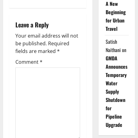
a
A New
v
Beginning
for Urban
i
Leave a Reply
Travel
g
Your email address will not
Satish
be published.
Required
a
Naithani
on
fields are marked
*
GMDA
t
Comment
*
Announces
i
Temporary
Water
o
Supply
Shutdown
n
for
Pipeline
Upgrade