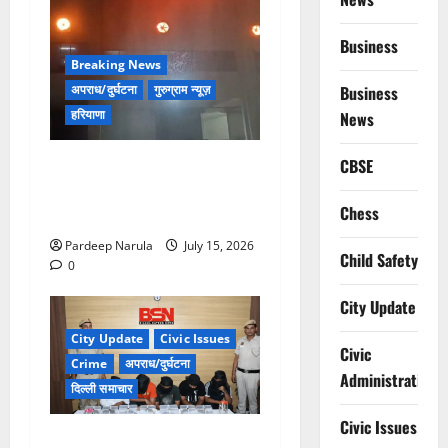
Business
Breaking News
अपराध/दुर्घटना
गुरुग्राम न्यूज़
Business
हरियाणा
News
मानेसर की लाइफ लॉन्ग इंडस्ट्री
CBSE
में भीषण आग, 29 दमकल गाड़ियों
Chess
ने पाया काबू
Pardeep Narula
July 15, 2026
Child Safety
0
City Update
City Update
Civic Issues
Civic
Crime
अपराध/दुर्घटना
Administration
दिल्ली समाचार
Civic Issues
हथियार तस्कर गिरोह का