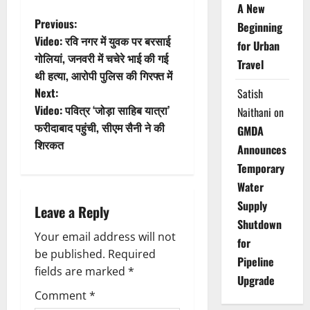
A New
P
Previous:
Beginning
Video: रवि नगर में युवक पर बरसाई
for Urban
o
गोलियां, जनवरी में चचेरे भाई की गई
Travel
थी हत्या, आरोपी पुलिस की गिरफ्त में
s
Next:
Satish
t
Video: पवित्र ‘जोड़ा साहिब यात्रा’
Naithani
on
फरीदाबाद पहुंची, सीएम सैनी ने की
GMDA
n
शिरकत
Announces
a
Temporary
Water
v
Supply
Leave a Reply
Shutdown
i
Your email address will not
for
g
be published.
Required
Pipeline
fields are marked
*
Upgrade
a
Comment
*