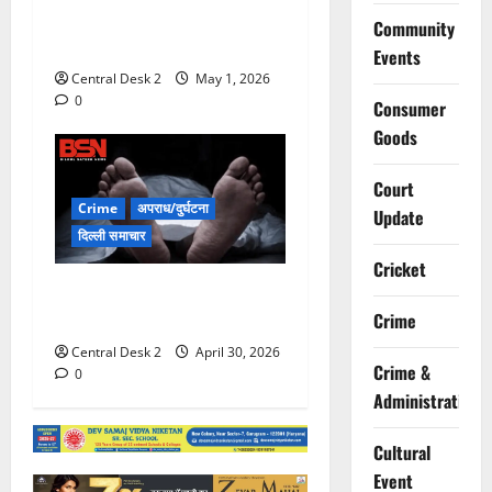
भंडाफोड़, गोगी गैंग के पांच बदमाश
Community
दबोचे
Events
Central Desk 2
May 1, 2026
0
Consumer
Goods
Court
Crime
अपराध/दुर्घटना
Update
दिल्ली समाचार
Cricket
गोल्फ कोर्स के तालाब में डूबने से
तीन बच्चों की मौत
Crime
Central Desk 2
April 30, 2026
Crime &
0
Administration
Cultural
Event