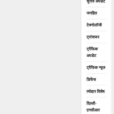
चुनाव अपडेट
जनहित
टेक्नोलॉजी
ट्रांसफर
ट्रैफिक
अपडेट
ट्रैफिक न्यूज
डिफेंस
त्योहार विशेष
दिल्ली-
एनसीआर