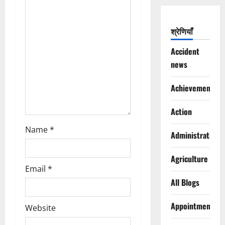
t
i
श्रेणियाँ
o
Accident
news
n
Achievements
Action
Name
*
Administration
Agriculture
Email
*
All Blogs
Appointments
Website