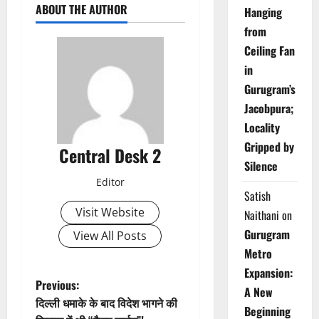
ABOUT THE AUTHOR
Hanging
from
Ceiling Fan
in
Gurugram’s
Jacobpura;
Locality
Gripped by
Central Desk 2
Silence
Editor
Satish
Visit Website
Naithani
on
Gurugram
View All Posts
Metro
Expansion:
P
Previous:
A New
दिल्ली धमाके के बाद विदेश भागने की
Beginning