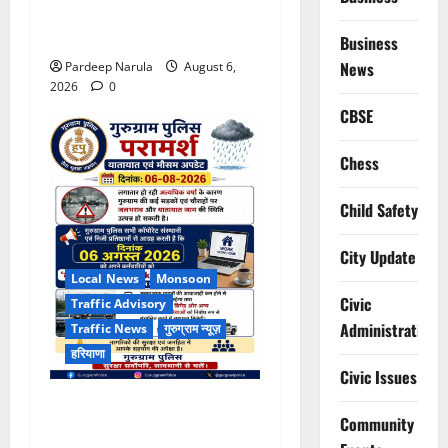
बंद, पुलिस ने जारी की ट्रैफिक
एडवाइजरी
Business
News
Pardeep Narula
August 6,
2026
0
CBSE
Chess
Child Safety
City Update
Local News
Monsoon
Civic
Traffic Advisory
Administration
Traffic News
गुरुग्राम न्यूज़
हरियाणा
Civic Issues
भारी बारिश के बीच गुरुग्राम
Community
पुलिस ने कंपनियों से वर्क फ्रॉम