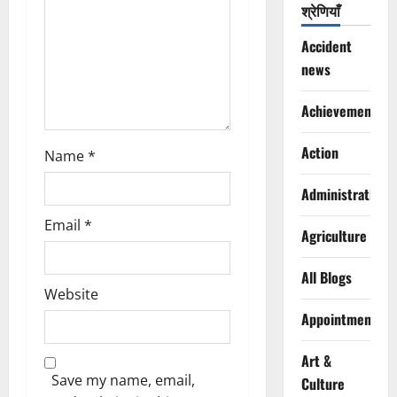
o
श्रेणियाँ
n
Accident
news
Achievements
Action
Name
*
Administration
Email
*
Agriculture
All Blogs
Website
Appointments
Art &
Save my name, email,
Culture