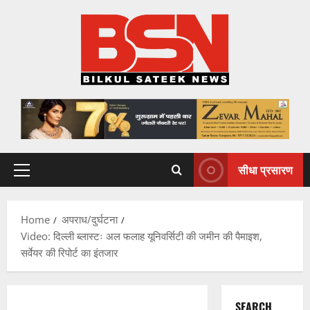
Skip
to
content
सीधा प्रसारण
Primary
Menu
Home
अपराध/दुर्घटना
Video: दिल्ली ब्लास्टः अल फलाह यूनिवर्सिटी की जमीन की पैमाइश,
सर्वेयर की रिपोर्ट का इंतजार
SEARCH