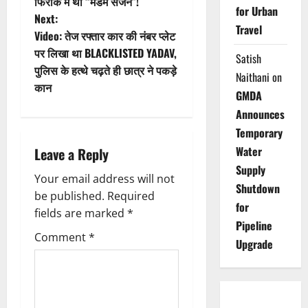
o
फिराक में थी “मैडम सर्जन”!
for Urban
Next:
s
Travel
Video: तेज रफ्तार कार की नंबर प्लेट
t
पर लिखा था BLACKLISTED YADAV,
Satish
पुलिस के हत्थे चढ़ते ही छात्र ने पकड़े
Naithani
on
n
कान
GMDA
a
Announces
Temporary
v
Water
Leave a Reply
i
Supply
Your email address will not
Shutdown
g
be published.
Required
for
fields are marked
*
a
Pipeline
Comment
*
Upgrade
t
i