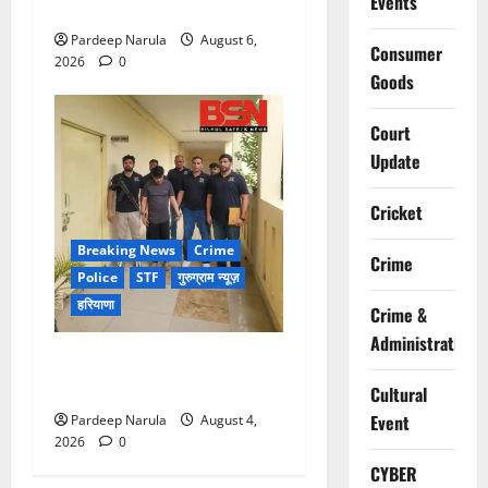
Events
होम की अपील की
Pardeep Narula
August 6,
Consumer
2026
0
Goods
Court
Update
Cricket
Breaking News
Crime
Crime
Police
STF
गुरुग्राम न्यूज़
हरियाणा
Crime &
Administration
UAE से डिपोर्ट हुआ कौशल-बंबीहा
गैंग का सदस्य गौरव गाडोली
Cultural
Event
Pardeep Narula
August 4,
2026
0
CYBER