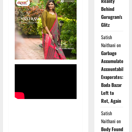
Reality
Behind
Gurugram’s
Glitz
Satish
Naithani
on
Garbage
Accumulates,
Accountability
Evaporates:
Bada Bazar
Left to
Rot, Again
Satish
Naithani
on
Body Found