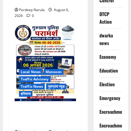
Control
एडवाइजरी
Pardeep Narula
August 6,
DTCP
2026
0
Action
dwarka
news
Economy
Education
Local News
Monsoon
Traffic Advisory
Election
Traffic News
गुरुग्राम न्यूज़
हरियाणा
Emergency
भारी बारिश के बीच गुरुग्राम
Encroachment
पुलिस ने कंपनियों से वर्क फ्रॉम
होम की अपील की
Encroachment