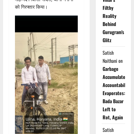
को गिरफ्तार किया।
Filthy
Reality
Behind
Gurugram’s
Glitz
Satish
Naithani
on
Garbage
Accumulates,
Accountability
Evaporates:
Bada Bazar
Left to
Rot, Again
Satish