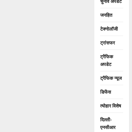
चुनाव अपडेट
जनहित
टेक्नोलॉजी
ट्रांसफर
ट्रैफिक
अपडेट
ट्रैफिक न्यूज
डिफेंस
त्योहार विशेष
दिल्ली-
एनसीआर