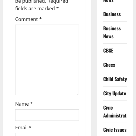
be published.
Required
i
fields are marked
*
Business
g
Comment
*
Business
a
News
t
CBSE
i
Chess
o
Child Safety
n
City Update
Name
*
Civic
Administration
Email
*
Civic Issues