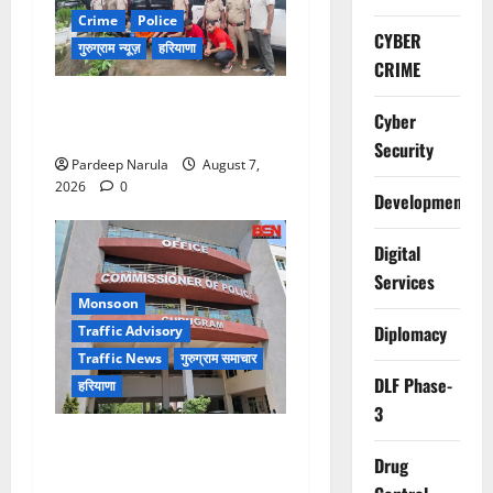
Crime
Police
CYBER
गुरुग्राम न्यूज़
हरियाणा
CRIME
गुरुग्राम में फार्म हाउस पर कब्जे
Cyber
का मामला, 13 आरोपी गिरफ्तार
Security
Pardeep Narula
August 7,
2026
0
Development
Digital
Services
Monsoon
Diplomacy
Traffic Advisory
Traffic News
गुरुग्राम समाचार
DLF Phase-
हरियाणा
3
Alret!!! घाटा पावरहाउस रोड
Drug
बंद, पुलिस ने जारी की ट्रैफिक