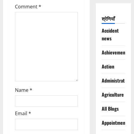
Comment
*
a
श्रेणियाँ
t
Accident
i
news
o
Achievements
n
Action
Administration
Name
*
Agriculture
All Blogs
Email
*
Appointments