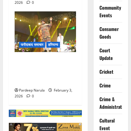
2026
0
Community
Events
Consumer
Goods
फरीदाबाद समाचार
हरियाणा
Court
Update
Video: राधे-राधे के जयकारों से
गूंजा मेला परिसर, सुप्रसिद्ध गायक
Cricket
हेमंत बृजवासी की आवाज में सजी
भक्ति की संध्या
Crime
Pardeep Narula
February 3,
2026
0
Crime &
Administration
Cultural
Event