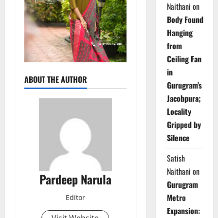
Naithani
on
Body Found
Hanging
from
Ceiling Fan
in
ABOUT THE AUTHOR
Gurugram’s
Jacobpura;
Locality
Gripped by
Silence
Satish
Naithani
on
Pardeep Narula
Gurugram
Metro
Editor
Expansion:
Visit Website