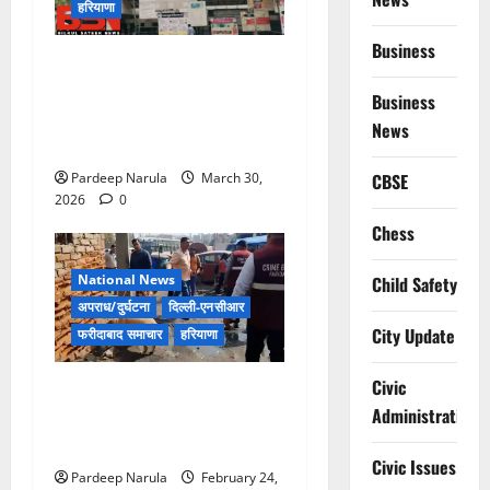
हरियाणा
Business
लिफ्ट बंद होने के आरोप के बीच
मरीज की मौत, परिजनों ने
Business
अस्पताल पर लापरवाही का आरोप
News
लगाया
Pardeep Narula
March 30,
CBSE
2026
0
Chess
National News
Child Safety
अपराध/दुर्घटना
दिल्ली-एनसीआर
City Update
फरीदाबाद समाचार
हरियाणा
Civic
फरीदाबाद में नशा तस्करी के
Administration
खिलाफ बड़ा सर्च ऑपरेशन, स्लम
क्षेत्रों में क्राइम ब्रांच की दबिश
Civic Issues
Pardeep Narula
February 24,