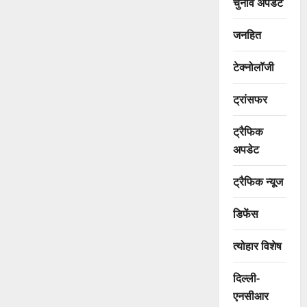
चुनाव अपडेट
जनहित
टेक्नोलॉजी
ट्रांसफर
ट्रैफिक
अपडेट
ट्रैफिक न्यूज
डिफेंस
त्योहार विशेष
दिल्ली-
एनसीआर