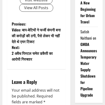
A New
View All Posts
Beginning
for Urban
Travel
P
Previous:
Video: बाप-बेटियों ने फर्जी कंपनी बना
Satish
o
की करोड़ों की ठगी, पैसे लेकर भी नहीं
Naithani
on
देते थे एयर टिकट
s
GMDA
Next:
Announces
t
2 अवैध पिस्टल समेत डकैती का
Temporary
आरोपी गिरफ्तार
n
Water
Supply
a
Shutdown
Leave a Reply
v
for
Pipeline
Your email address will not
i
Upgrade
be published.
Required
g
fields are marked
*