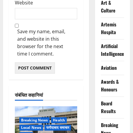
Art &
Website
Culture
Artemis
Save my name, email,
Hospita
and website in this
Artificial
browser for the next
Intelligence
time I comment.
Aviation
Awards &
Honours
संबंधित कहानियां
Board
Results
Breaking News
Health
Breaking
Local News
फरीदाबाद समाचार
News