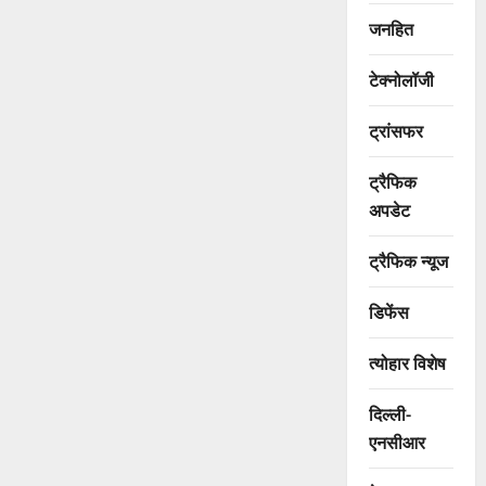
जनहित
टेक्नोलॉजी
ट्रांसफर
ट्रैफिक
अपडेट
ट्रैफिक न्यूज
डिफेंस
त्योहार विशेष
दिल्ली-
एनसीआर