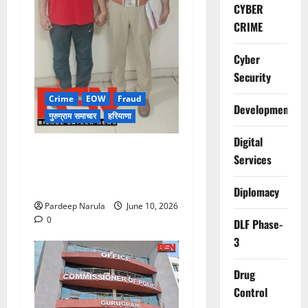
CYBER
CRIME
Cyber
Security
Crime
EOW
Fraud
Development
गुरुग्राम समाचार
हरियाणा
Digital
फ्लैट दिलाने के नाम पर करोड़ों की
Services
ठगी, आरोपी दिल्ली एयरपोर्ट से
गिरफ्तार
Diplomacy
Pardeep Narula
June 10, 2026
0
DLF Phase-
3
Drug
Control