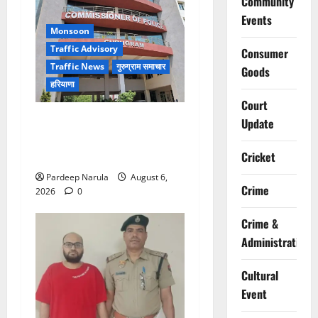
Community
Events
Monsoon
Traffic Advisory
Consumer
Traffic News
गुरुग्राम समाचार
Goods
हरियाणा
Court
Alret!!! घाटा पावरहाउस रोड
Update
बंद, पुलिस ने जारी की ट्रैफिक
एडवाइजरी
Cricket
Pardeep Narula
August 6,
Crime
2026
0
Crime &
Administration
Cultural
Event