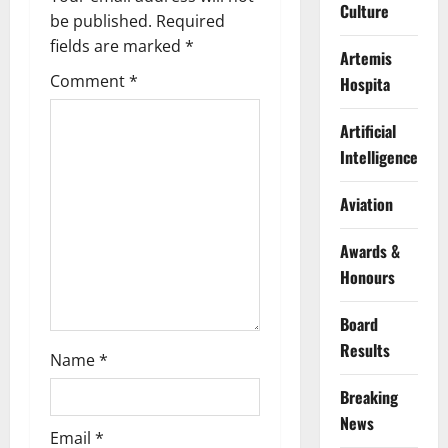
i
Culture
be published.
Required
g
fields are marked
*
Artemis
Comment
*
Hospita
a
t
Artificial
Intelligence
i
Aviation
o
Awards &
n
Honours
Board
Results
Name
*
Breaking
News
Email
*