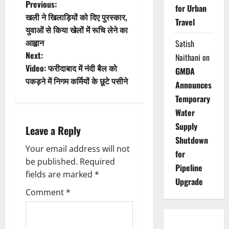
P
Previous:
for Urban
खली ने खिलाड़ियों को दिए पुरस्कार,
Travel
o
युवाओं से किया खेलों में रूचि लेने का
आह्वान
Satish
s
Next:
Naithani
on
t
Video: फरीदाबाद में नंदी बैल को
GMDA
पकड़ने में निगम कर्मियों के छूटे पसीने
Announces
n
Temporary
a
Water
Supply
Leave a Reply
v
Shutdown
Your email address will not
i
for
be published.
Required
Pipeline
g
fields are marked
*
Upgrade
Comment
*
a
t