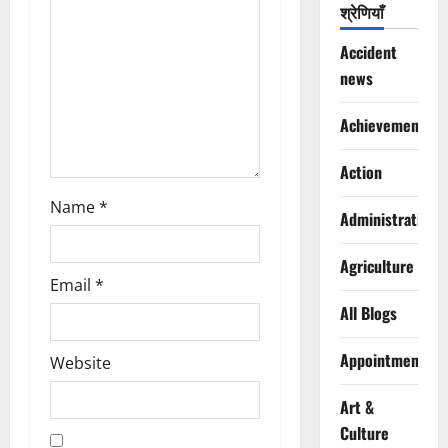
श्रेणियाँ
i
Accident
o
news
n
Achievements
Action
Name
*
Administration
Agriculture
Email
*
All Blogs
Appointments
Website
Art &
Culture