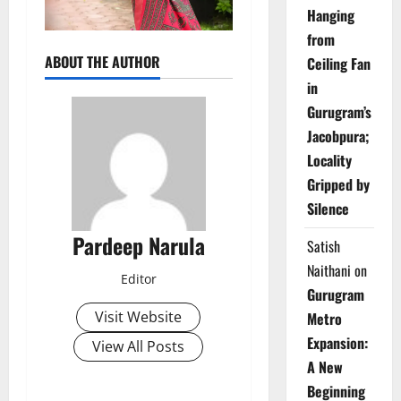
Hanging
from
ABOUT THE AUTHOR
Ceiling Fan
in
Gurugram’s
Jacobpura;
Locality
Gripped by
Silence
Pardeep Narula
Satish
Naithani
on
Editor
Gurugram
Visit Website
Metro
Expansion:
View All Posts
A New
Beginning