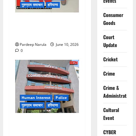
Events
गुरुग्राम समाचार
हरियाणा
Consumer
फ्लैट दिलाने के नाम पर करोड़ों की
Goods
ठगी, आरोपी दिल्ली एयरपोर्ट से
गिरफ्तार
Court
Update
Pardeep Narula
June 10, 2026
0
Cricket
Crime
Crime &
Administration
Human Interest
Police
गुरुग्राम समाचार
हरियाणा
Cultural
Event
गुरुग्राम पुलिस ने 10 साल की
बच्ची को परिवार से मिलाया,
CYBER