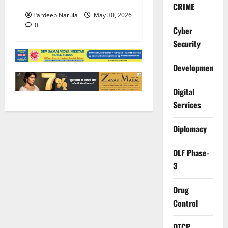
परिजनों ने कहा Thanks!!!
CRIME
Pardeep Narula
May 30, 2026
0
Cyber
Security
Development
Digital
Services
Diplomacy
DLF Phase-
3
Drug
Control
DTCP