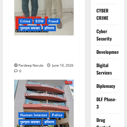
CYBER
CRIME
Crime
EOW
Fraud
गुरुग्राम समाचार
हरियाणा
Cyber
Security
फ्लैट दिलाने के नाम पर करोड़ों की
ठगी, आरोपी दिल्ली एयरपोर्ट से
Development
गिरफ्तार
Digital
Pardeep Narula
June 10, 2026
0
Services
Diplomacy
DLF Phase-
3
Human Interest
Police
Drug
गुरुग्राम समाचार
हरियाणा