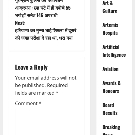
गुरुग्राम पुलिस का ‘ऑपरेशन
Art &
o
आक्रमण‘: छह घंटे में ही दबोचे 55
Culture
भगोड़ों समेत 146 अपराधी
s
Next:
Artemis
t
हरियाणा का मुन्ना भाई शिमला में दूसरे
Hospita
की जगह परीक्षा दे रहा था, धरा गया
n
Artificial
Intelligence
a
Leave a Reply
v
Aviation
Your email address will not
i
Awards &
be published.
Required
Honours
g
fields are marked
*
Comment
*
Board
a
Results
t
Breaking
i
News