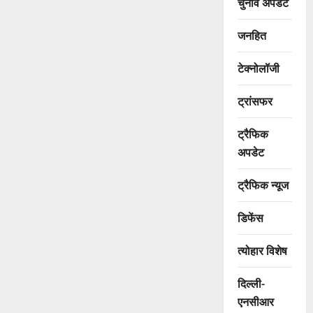
चुनाव अपडेट
जनहित
टेक्नोलॉजी
ट्रांसफर
ट्रैफिक
अपडेट
ट्रैफिक न्यूज
डिफेंस
त्योहार विशेष
दिल्ली-
एनसीआर