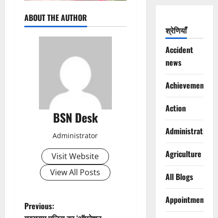
ABOUT THE AUTHOR
श्रेणियाँ
Accident
news
Achievements
Action
BSN Desk
Administration
Administrator
Agriculture
Visit Website
View All Posts
All Blogs
Appointments
P
Previous: