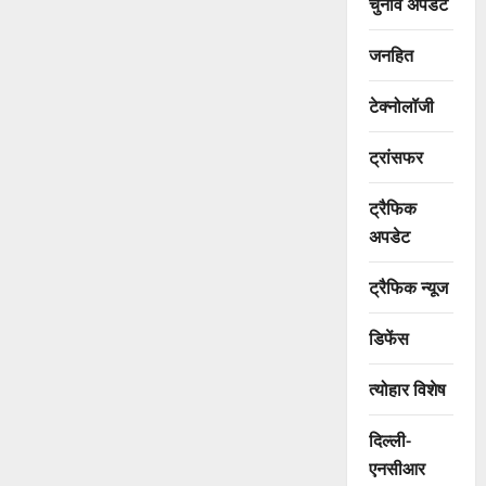
चुनाव अपडेट
जनहित
टेक्नोलॉजी
ट्रांसफर
ट्रैफिक
अपडेट
ट्रैफिक न्यूज
डिफेंस
त्योहार विशेष
दिल्ली-
एनसीआर