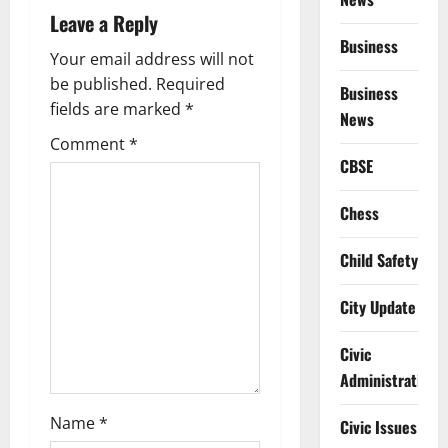
Leave a Reply
v
Business
Your email address will not
i
be published.
Required
Business
g
fields are marked
*
News
Comment
*
a
CBSE
t
Chess
i
Child Safety
o
City Update
n
Civic
Administration
Name
*
Civic Issues