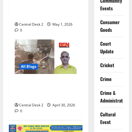
Community
अप्रैल में पिता को गोली मारी थी,
Events
8 साल बदले की आग में जला और
अप्रैल में ही गोलियों से भूना
Consumer
Central Desk 2
May 1, 2026
Goods
0
Court
Update
Cricket
All Blogs
Crime
बेटी की शादी के लिए पैरोल पर
आए पूर्व एनएसजी कमांडो को
Crime &
गोलियों से भूना
Administration
Central Desk 2
April 30, 2026
0
Cultural
Event