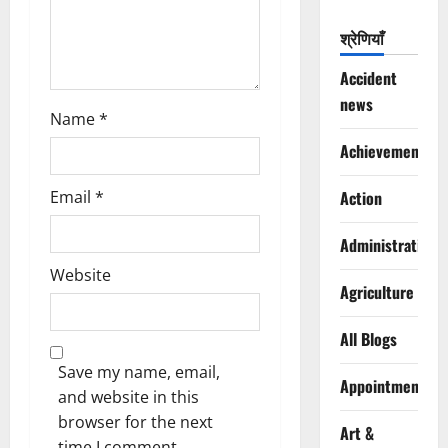
o
श्रेणियाँ
n
Accident
news
Name
*
Achievements
Email
*
Action
Administration
Website
Agriculture
All Blogs
Save my name, email,
Appointments
and website in this
browser for the next
Art &
time I comment.