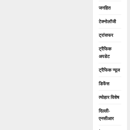
जनहित
टेक्नोलॉजी
ट्रांसफर
ट्रैफिक
अपडेट
ट्रैफिक न्यूज
डिफेंस
त्योहार विशेष
दिल्ली-
एनसीआर