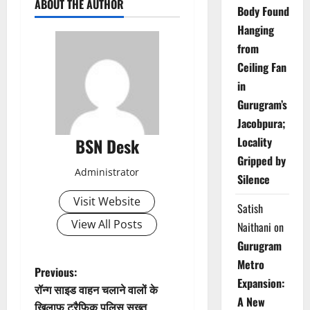
ABOUT THE AUTHOR
Body Found
Hanging
from
Ceiling Fan
in
Gurugram’s
Jacobpura;
BSN Desk
Locality
Gripped by
Administrator
Silence
Visit Website
Satish
View All Posts
Naithani
on
Gurugram
Metro
P
Previous:
Expansion:
रॉन्ग साइड वाहन चलाने वालों के
o
A New
खिलाफ ट्रैफिक पुलिस सख्त