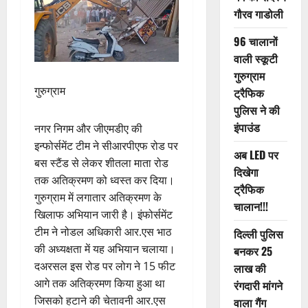
गौरव गाडोली
96 चालानों
वाली स्कूटी
गुरुग्राम
गुरुग्राम
ट्रैफिक
पुलिस ने की
इंपाउंड
नगर निगम और जीएमडीए की
इन्फोर्समेंट टीम ने सीआरपीएफ रोड पर
अब LED पर
बस स्टैंड से लेकर शीतला माता रोड
दिखेगा
तक अतिक्रमण को ध्वस्त कर दिया।
ट्रैफिक
गुरुग्राम में लगातार अतिक्रमण के
चालान!!!
खिलाफ अभियान जारी है। इंफोर्समेंट
टीम ने नोडल अधिकारी आर.एस भाठ
दिल्ली पुलिस
की अध्यक्षता में यह अभियान चलाया।
बनकर 25
दअरसल इस रोड पर लोग ने 15 फीट
लाख की
आगे तक अतिक्रमण किया हुआ था
रंगदारी मांगने
जिसको हटाने की चेतावनी आर.एस
वाला गैंग