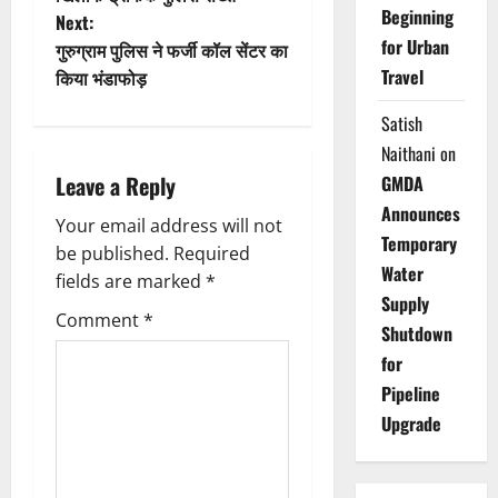
Beginning
Next:
s
for Urban
गुरुग्राम पुलिस ने फर्जी कॉल सेंटर का
t
Travel
किया भंडाफोड़
n
Satish
Naithani
on
a
Leave a Reply
GMDA
Announces
v
Your email address will not
Temporary
be published.
Required
i
Water
fields are marked
*
Supply
g
Comment
*
Shutdown
a
for
Pipeline
t
Upgrade
i