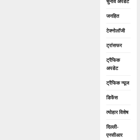
चुनाव अपडेट
जनहित
टेक्नोलॉजी
ट्रांसफर
ट्रैफिक
अपडेट
ट्रैफिक न्यूज
डिफेंस
त्योहार विशेष
दिल्ली-
एनसीआर