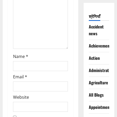
o
n
श्रेणियाँ
Accident
news
Achievements
Name
*
Action
Administration
Email
*
Agriculture
All Blogs
Website
Appointments