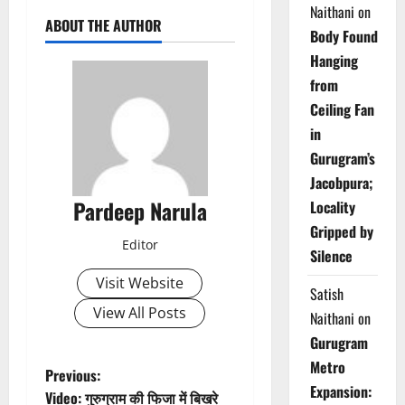
Naithani
on
ABOUT THE AUTHOR
Body Found
Hanging
from
Ceiling Fan
in
Gurugram’s
Jacobpura;
Pardeep Narula
Locality
Gripped by
Editor
Silence
Visit Website
Satish
View All Posts
Naithani
on
Gurugram
Metro
P
Previous:
Expansion:
Video: गुरुग्राम की फिजा में बिखरे