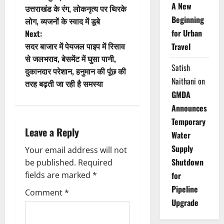
o
A New
उत्तराखंड के रंग, लोकनृत्य पर थिरके
Beginning
लोग, व्यजनों के स्वाद में डूबे
s
for Urban
Next:
t
सदर बाजार में पेयजल पाइप में रिसाव
Travel
से जलभराव, बेसमेंट में घुसा पानी,
n
Satish
दुकानदार परेशान, हनुमान की पूंछ की
Naithani
on
तरह बढ़ती जा रही है समस्या
a
GMDA
v
Announces
Temporary
i
Leave a Reply
Water
Supply
g
Your email address will not
Shutdown
be published.
Required
a
fields are marked
*
for
Pipeline
t
Comment
*
Upgrade
i