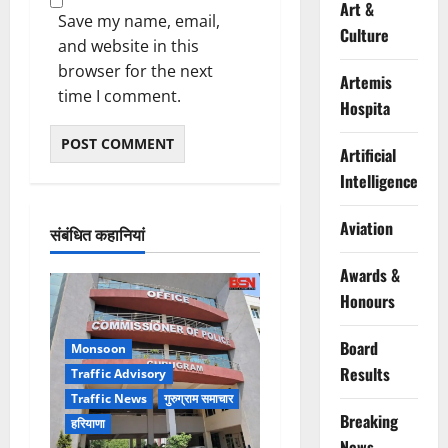
Art &
Save my name, email,
Culture
and website in this
browser for the next
Artemis
time I comment.
Hospita
Artificial
Intelligence
Aviation
संबंधित कहानियां
Awards &
Honours
Board
Monsoon
Results
Traffic Advisory
Traffic News
गुरुग्राम समाचार
Breaking
हरियाणा
News