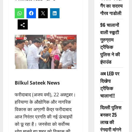
गैंग का सदस्य
गौरव गाडोली
96 चालानों
वाली स्कूटी
गुरुग्राम
ट्रैफिक
पुलिस ने की
इंपाउंड
अब LED पर
दिखेगा
Bilkul Sateek News
ट्रैफिक
फरीदाबाद (अजय वर्मा), 22 अक्टूबर।
चालान!!!
हरियाणा के औद्योगिक और नागरिक
दिल्ली पुलिस
विकास का अग्रणी केंद्र फरीदाबाद
बनकर 25
आज निरंतर प्रगति की नई ऊंचाइयों
लाख की
को छू रहा है। जनसेवा को सर्वाेच्च
रंगदारी मांगने
ध्येय मानते हुए शहर को विकास की