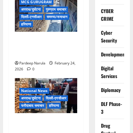
MCG GURUGRAM
अपराध/दुर्घटना
गुरुग्राम समाचार
CYBER
दिल्ली-एनसीआर
समस्या/समाधान
CRIME
हरियाणा
Cyber
गुरुग्राम के सैनी मोहल्ले में सीवर
Security
गड्ढे में गिरा छात्र, विकास कार्यों
की सुरक्षा पर उठे सवाल
Development
Pardeep Narula
February 24,
Digital
2026
0
Services
Diplomacy
National News
अपराध/दुर्घटना
दिल्ली-एनसीआर
DLF Phase-
फरीदाबाद समाचार
हरियाणा
3
फरीदाबाद में नशा तस्करी के
Drug
खिलाफ बड़ा सर्च ऑपरेशन, स्लम