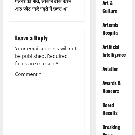
पलंबर की मौत, लीकेज ठीक करने
Art &
n
आठ फीट गहरे गड्ढे में उतरा था
Culture
a
Artemis
v
Hospita
Leave a Reply
i
Artificial
Your email address will not
Intelligence
g
be published.
Required
fields are marked
*
a
Aviation
Comment
*
t
Awards &
Honours
i
Board
o
Results
n
Breaking
News