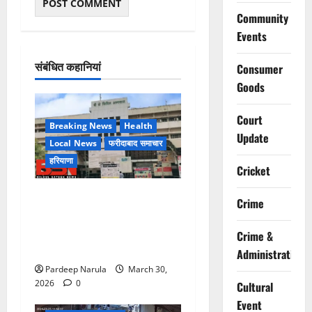
Community
Events
संबंधित कहानियां
Consumer
Goods
Court
Breaking News
Health
Update
Local News
फरीदाबाद समाचार
हरियाणा
Cricket
लिफ्ट बंद होने के आरोप के बीच
Crime
मरीज की मौत, परिजनों ने
अस्पताल पर लापरवाही का आरोप
Crime &
लगाया
Administration
Pardeep Narula
March 30,
2026
0
Cultural
Event