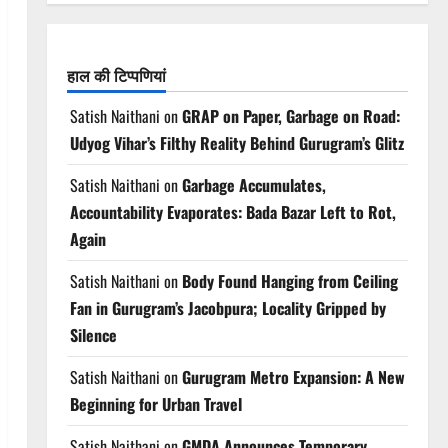
हाल की टिप्पणियां
Satish Naithani
on
GRAP on Paper, Garbage on Road:
Udyog Vihar’s Filthy Reality Behind Gurugram’s Glitz
Satish Naithani
on
Garbage Accumulates,
Accountability Evaporates: Bada Bazar Left to Rot,
Again
Satish Naithani
on
Body Found Hanging from Ceiling
Fan in Gurugram’s Jacobpura; Locality Gripped by
Silence
Satish Naithani
on
Gurugram Metro Expansion: A New
Beginning for Urban Travel
Satish Naithani
on
GMDA Announces Temporary