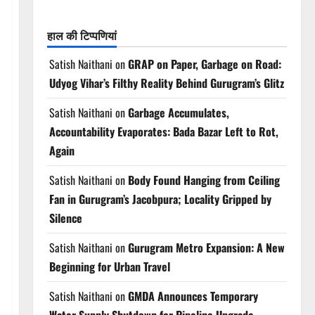
हाल की टिप्पणियां
Satish Naithani
on
GRAP on Paper, Garbage on Road:
Udyog Vihar’s Filthy Reality Behind Gurugram’s Glitz
Satish Naithani
on
Garbage Accumulates,
Accountability Evaporates: Bada Bazar Left to Rot,
Again
Satish Naithani
on
Body Found Hanging from Ceiling
Fan in Gurugram’s Jacobpura; Locality Gripped by
Silence
Satish Naithani
on
Gurugram Metro Expansion: A New
Beginning for Urban Travel
Satish Naithani
on
GMDA Announces Temporary