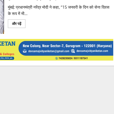
Inderjit
Singh
मुंबई: प्रधानमंत्री नरेंद्र मोदी ने कहा, “15 जनवरी के दिन को सेना दिवस
के रूप में भी...
Read
और पढ़ें
more
about
Prime
Minister
Narendra
Modi:
प्रधानमंत्री
नरेंद्र
मोदी
ने
राष्ट्र
को
समर्पित
किए
तीन
युद्धपोत
INS
सूरत,
INS
नीलगिरि
और
INS
वाघशीर