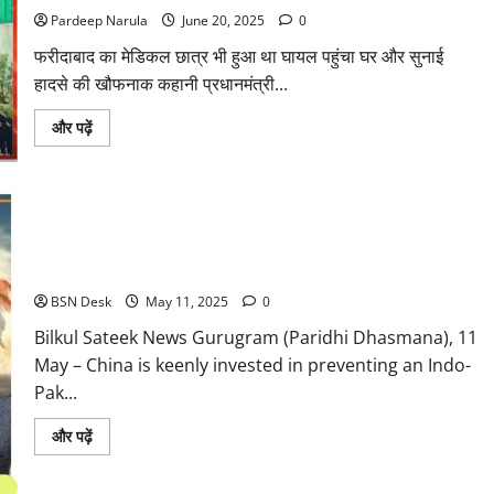
होने
Pardeep Narula
June 20, 2025
0
का
गौरव
फरीदाबाद का मेडिकल छात्र भी हुआ था घायल पहुंचा घर और सुनाई
मिला
हादसे की खौफनाक कहानी प्रधानमंत्री...
Read
और पढ़ें
more
about
Video:
एयर
इंडिया
हादसा
जिंदगी
China’s Push for Indo-Pak Stability: Safeguarding Investments
भर
ना
and Regional Influence
भूलने
वाला
BSN Desk
May 11, 2025
0
दर्द
दे
Bilkul Sateek News Gurugram (Paridhi Dhasmana), 11
गया
केशव
May – China is keenly invested in preventing an Indo-
को,
मोदी
Pak...
ने
दिया
Read
जीने
और पढ़ें
more
का
about
मंत्र
China’s