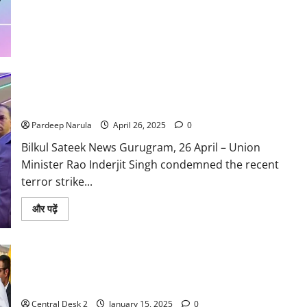
World
Press
Freedom
Index
2025:
A
Persistent
Struggle
for
Government Vows to Avenge Pahalgam Terror Attack: Rao
Media
Inderjit Singh
Freedom
Pardeep Narula
April 26, 2025
0
Bilkul Sateek News Gurugram, 26 April – Union
Minister Rao Inderjit Singh condemned the recent
terror strike...
Read
और पढ़ें
more
about
Government
Vows
to
Avenge
Prime Minister Narendra Modi: प्रधानमंत्री नरेंद्र मोदी ने राष्ट्र को
Pahalgam
समर्पित किए तीन युद्धपोत INS सूरत, INS नीलगिरि और INS वाघशीर
Terror
Attack:
Rao
Central Desk 2
January 15, 2025
0