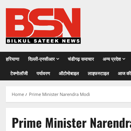
Skip
to
content
हरियाणा
दिल्ली-एनसीआर
चंडीगढ़ समाचार
अन्य प्रदेश
टेक्नोलॉजी
पर्यावरण
ऑटोमोबाइल
लाइफस्टाइल
आज की
Home
Prime Minister Narendra Modi
Prime Minister Narendr