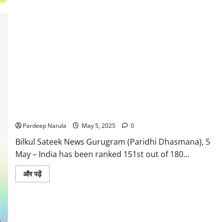
Push
for
Indo-
Pak
Stability:
Safeguarding
Investments
and
Regional
Influence
India Ranks 151st in RSF World Press Freedom Index 2025: A
Persistent Struggle for Media Freedom
Pardeep Narula
May 5, 2025
0
Bilkul Sateek News Gurugram (Paridhi Dhasmana), 5
May – India has been ranked 151st out of 180...
Read
और पढ़ें
more
about
India
Ranks
151st
in
RSF