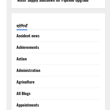
Water Supply Shutdown for Pipeline Upgrade
श्रेणियाँ
Accident news
Achievements
Action
Administration
Agriculture
All Blogs
Appointments