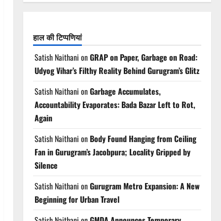
हाल की टिप्पणियां
Satish Naithani
on
GRAP on Paper, Garbage on Road:
Udyog Vihar’s Filthy Reality Behind Gurugram’s Glitz
Satish Naithani
on
Garbage Accumulates,
Accountability Evaporates: Bada Bazar Left to Rot,
Again
Satish Naithani
on
Body Found Hanging from Ceiling
Fan in Gurugram’s Jacobpura; Locality Gripped by
Silence
Satish Naithani
on
Gurugram Metro Expansion: A New
Beginning for Urban Travel
Satish Naithani
on
GMDA Announces Temporary