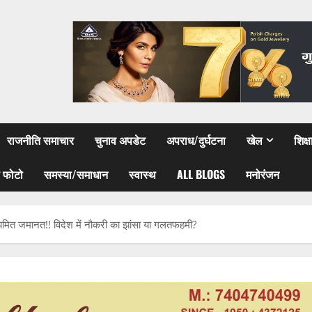
राजनीति समाचार
चुनाव अपडेट
अपराध/दुर्घटना
खेल
शिक्
 फोटो
समस्या/समाधान
स्वास्थ
ALL BLOGS
मनोरंजन
नियमित जमानत!! विदेश में नौकरी का झांसा या गलतफहमी?