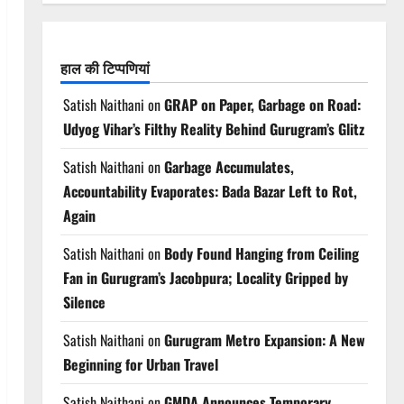
हाल की टिप्पणियां
Satish Naithani
on
GRAP on Paper, Garbage on Road:
Udyog Vihar’s Filthy Reality Behind Gurugram’s Glitz
Satish Naithani
on
Garbage Accumulates,
Accountability Evaporates: Bada Bazar Left to Rot,
Again
Satish Naithani
on
Body Found Hanging from Ceiling
Fan in Gurugram’s Jacobpura; Locality Gripped by
Silence
Satish Naithani
on
Gurugram Metro Expansion: A New
Beginning for Urban Travel
Satish Naithani
on
GMDA Announces Temporary