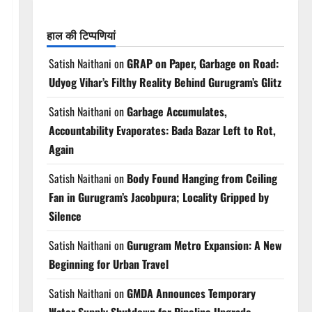
हाल की टिप्पणियां
Satish Naithani
on
GRAP on Paper, Garbage on Road:
Udyog Vihar’s Filthy Reality Behind Gurugram’s Glitz
Satish Naithani
on
Garbage Accumulates,
Accountability Evaporates: Bada Bazar Left to Rot,
Again
Satish Naithani
on
Body Found Hanging from Ceiling
Fan in Gurugram’s Jacobpura; Locality Gripped by
Silence
Satish Naithani
on
Gurugram Metro Expansion: A New
Beginning for Urban Travel
Satish Naithani
on
GMDA Announces Temporary