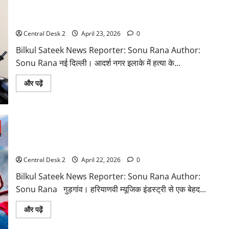
के
हथियार लिए पकड़ा तो पता चला कि आरोपी हत्या के मामले में चल रहा है
लिए
नहीं
फरार
जा
रहे
Central Desk 2
April 23, 2026
0
भारतीय…..!
Bilkul Sateek News Reporter: Sonu Rana Author:
Sonu Rana नई दिल्ली। आदर्श नगर इलाके में हत्या के...
Read
और पढ़ें
more
about
हथियार
लिए
पकड़ा
तो
पता
मशहूर हरियाणवी एक्ट्रेस दिव्यांका सिरोही का निधन, 30 की उम्र में थमी
चला
सांसें
कि
आरोपी
Central Desk 2
April 22, 2026
0
हत्या
के
मामले
Bilkul Sateek News Reporter: Sonu Rana Author:
में
Sonu Rana गुड़गांव। हरियाणवी म्यूजिक इंडस्ट्री से एक बेहद...
चल
रहा
है
Read
और पढ़ें
फरार
more
about