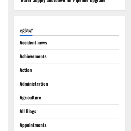
Water Supply Shutdown for Pipeline Upgrade
श्रेणियाँ
Accident news
Achievements
Action
Administration
Agriculture
All Blogs
Appointments