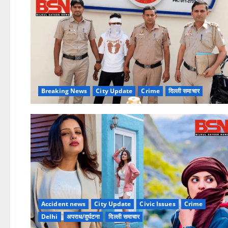
Breaking News
City Update
Crime
दिल्ली समाचार
Accident news
City Update
Civic Issues
Crime
Delhi
अपराध/दुर्घटना
दिल्ली समाचार