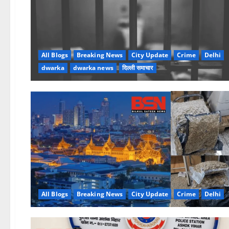
All Blogs
Breaking News
City Update
Crime
Delhi
dwarka
dwarka news
दिल्ली समाचार
All Blogs
Breaking News
City Update
Crime
Delhi