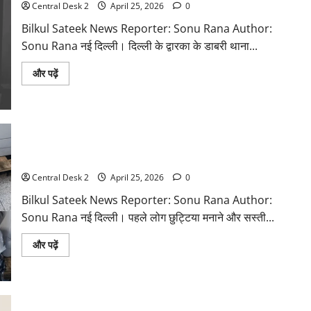
Central Desk 2
April 25, 2026
0
कर
शव
संदूक
Bilkul Sateek News Reporter: Sonu Rana Author:
में
Sonu Rana नई दिल्ली। दिल्ली के द्वारका के डाबरी थाना...
छिपाया….
Read
और पढ़ें
more
about
2
लाख
रुपये
मांगने
पर
हलवाई
अब बैंकॉक सिर्फ मसाज के लिए नहीं जा रहे भारतीय…..!
के
दोनों
Central Desk 2
April 25, 2026
0
हाथ
ग्राइंडर
से
Bilkul Sateek News Reporter: Sonu Rana Author:
काटे
Sonu Rana नई दिल्ली। पहले लोग छुट्टिया मनाने और सस्ती...
Read
और पढ़ें
more
about
अब
बैंकॉक
सिर्फ
मसाज