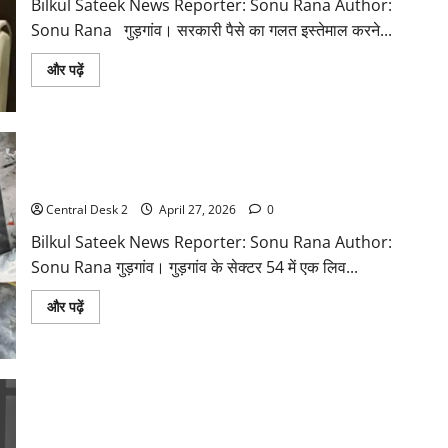
Bilkul Sateek News Reporter: Sonu Rana Author:
घाट
उतारा
Sonu Rana गुड़गांव। सरकारी पैसे का गलत इस्तेमाल करने...
Read
और पढ़ें
more
about
सरकारी
पैसे
से
अपने
घर
लिव इन में रह रहे युवक की हत्या कर शव संदूक में छिपाया….
की
मरम्मत
करने
Central Desk 2
April 27, 2026
0
के
आरोप
Bilkul Sateek News Reporter: Sonu Rana Author:
में
पूर्व
Sonu Rana गुड़गांव। गुड़गांव के सेक्टर 54 में एक लिव...
मंत्री
समेत
Read
और पढ़ें
5
more
पर
about
केस
लिव
इन
में
रह
रहे
युवक
2 लाख रुपये मांगने पर हलवाई के दोनों हाथ ग्राइंडर से काटे
की
हत्या