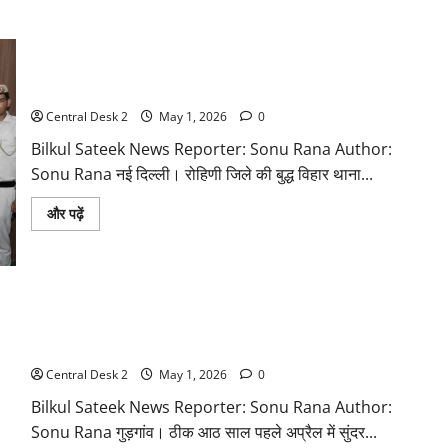
हथियार तस्कर गिरोह का भंडाफोड़, गोगी गैंग के पांच बदमाश दबोचे
Central Desk 2
May 1, 2026
0
Bilkul Sateek News Reporter: Sonu Rana Author:
Sonu Rana नई दिल्ली। रोहिणी जिले की बुद्ध विहार थाना...
Read
और पढ़ें
more
about
हथियार
तस्कर
गिरोह
का
भंडाफोड़,
अप्रैल में पिता को गोली मारी थी, 8 साल बदले की आग में जला और
गोगी
गैंग
अप्रैल में ही गोलियों से भूना
के
पांच
Central Desk 2
May 1, 2026
0
बदमाश
दबोचे
Bilkul Sateek News Reporter: Sonu Rana Author:
Sonu Rana गुड़गांव। ठीक आठ साल पहले अप्रैल में सुंदर...